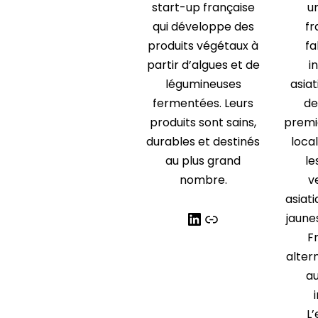
start-up française
u
qui développe des
fr
produits végétaux à
fa
partir d’algues et de
i
légumineuses
asiat
fermentées. Leurs
de
produits sont sains,
premi
durables et destinés
local
au plus grand
le
nombre.
v
asiat
jaune
F
alter
au
L’