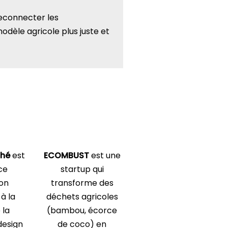
reconnecter les
dèle agricole plus juste et
hé
est
ECOMBUST
est une
ce
startup qui
ion
transforme des
à la
déchets agricoles
 la
(bambou, écorce
design
de coco) en