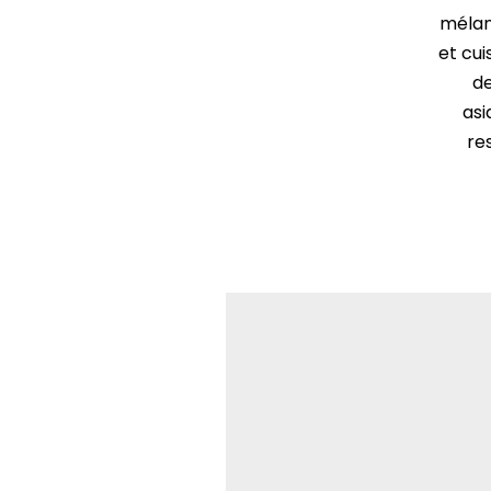
mélan
et cui
de
asi
re