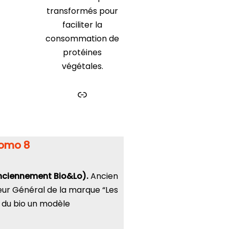
transformés pour
faciliter la
consommation de
protéines
végétales.
rom
o 8
nciennement Bio&Lo).
Ancien
ur Général de la marque “Les
e du bio un modèle