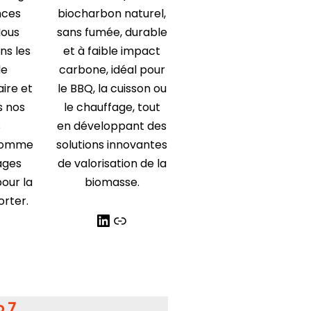
nces
biocharbon naturel,
Nous
sans fumée, durable
s les
et à faible impact
de
carbone, idéal pour
ire et
le BBQ, la cuisson ou
s nos
le chauffage, tout
s
en développant des
 comme
solutions innovantes
ages
de valorisation de la
our la
biomasse.
rter.
o 7