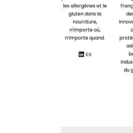
les allergènes et le
franç
gluten dans la
de
nourriture,
innova
n’importe où,
n’importe quand.
proté
ad
b
indu
du g