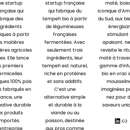
ne startup
startup française
maté, bois
ançaise qui
qui fabrique du
iconique d’Am
brique des
tempeh bio à partir
du Sud, aux bi
ngrédients
de légumineuses
énergisan
iques à partir
françaises
stimulant
s matières
fermentées. Avec
apaisant. n
ères agricoles
seulement trois
revisite le rit
es. Elle lance
ingrédients, leur
maté à trave
s premiers
tempeh est naturel,
gamme d’infu
ermicelles
riche en protéines
bio en vrac 
iques 100% pois
et sans additifs.
mousselin
s fabriqués en
C’est une
imaginées p
rance, une
alternative simple
nez pour 
native durable
et durable à la
saveurs uni
x produits
viande ou au
importés.
poisson, destinée
entreprise
aux pros comme