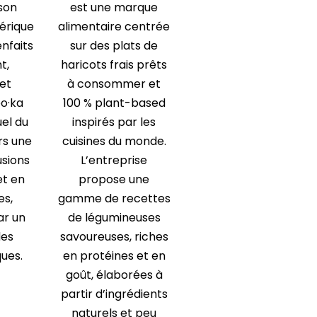
son
est une marque
érique
alimentaire centrée
enfaits
sur des plats de
t,
haricots frais prêts
 et
à consommer et
eo·ka
100 % plant-based
uel du
inspirés par les
rs une
cuisines du monde.
sions
L’entreprise
et en
propose une
es,
gamme de recettes
ar un
de légumineuses
des
savoureuses, riches
ques.
en protéines et en
goût, élaborées à
partir d’ingrédients
naturels et peu