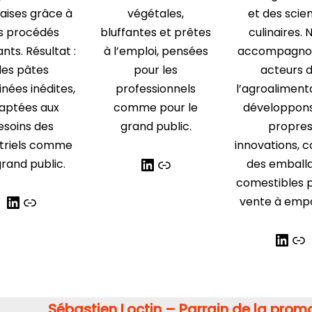
aises grâce à
végétales,
et des scie
s procédés
bluffantes et prêtes
culinaires. 
nts. Résultat :
à l’emploi, pensées
accompagnon
des pâtes
pour les
acteurs 
inées inédites,
professionnels
l’agroalimenta
aptées aux
comme pour le
développon
esoins des
grand public.
propre
striels comme
innovations,
rand public.
des emball
comestibles p
vente à empo
Sébastien Loctin – Parrain de la prom