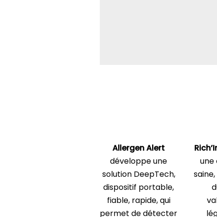
Allergen Alert
Rich’I
développe une
une 
solution DeepTech,
saine,
dispositif portable,
d
fiable, rapide, qui
va
permet de détecter
lé