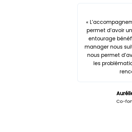
« L’accompagnem
permet d’avoir u
entourage bénéfi
manager nous suit 
nous permet d’av
les problémati
renco
Auréli
Co-fond