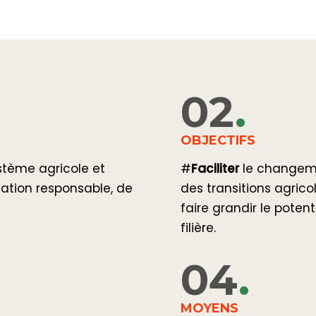
02
.
OBJECTIFS
stème agricole et
#
Faciliter
le changeme
tation responsable, de
des transitions agrico
faire grandir le poten
filière.
04
.
MOYENS