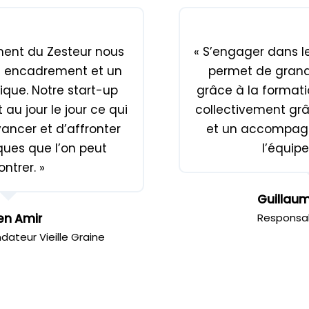
ent du Zesteur nous
« S’engager dans 
n encadrement et un
permet de grandi
que. Notre start-up
grâce à la formati
au jour le jour ce qui
collectivement grâ
ancer et d’affronter
et un accompagn
ques que l’on peut
l’équipe
ntrer. »
Guillau
en Amir
Responsab
ateur Vieille Graine