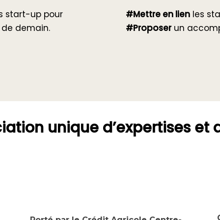
es start-up pour
#Mettre en lien
les sta
n de demain.
#Proposer
un accomp
iation unique d’expertises et 
Porté par le Crédit Agricole Centre-